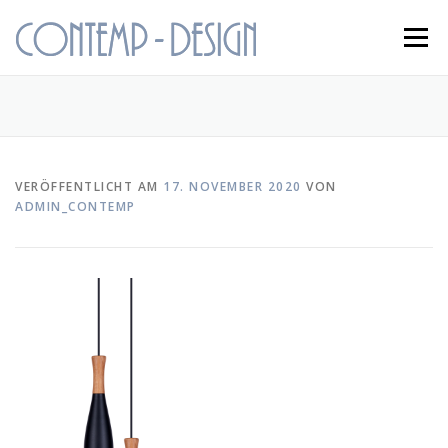
Zum
Inhalt
Menü
springen
STARTSEITE
KONUS
KONTAKT
VERÖFFENTLICHT AM
17. NOVEMBER 2020
VON
ADMIN_CONTEMP