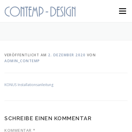
Zum
Inhalt
Menü
springen
STARTSEITE
KONUS
KONTAKT
VERÖFFENTLICHT AM
2. DEZEMBER 2020
VON
ADMIN_CONTEMP
KONUS Installationsanleitung
SCHREIBE EINEN KOMMENTAR
KOMMENTAR
*