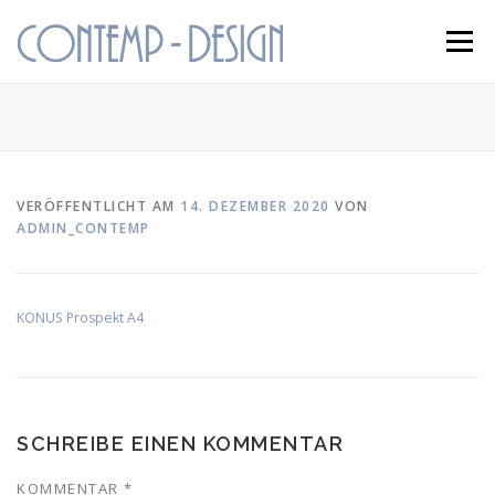
Zum
Inhalt
Menü
springen
STARTSEITE
KONUS
KONTAKT
VERÖFFENTLICHT AM
14. DEZEMBER 2020
VON
ADMIN_CONTEMP
KONUS Prospekt A4
SCHREIBE EINEN KOMMENTAR
KOMMENTAR
*